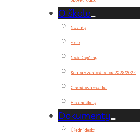
O škole
Novinky
Akce
Naše úspěchy
Seznam zaměstnanců 2026/2027
Cimbálová muzika
Historie školy
Dokumenty
Úřední deska