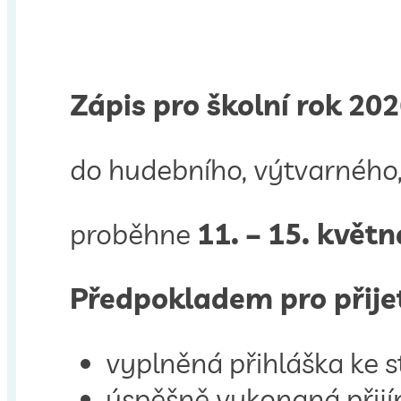
Zápis pro školní rok 20
do hudebního, výtvarného,
proběhne
11. – 15. květ
Předpokladem pro přijetí
vyplněná přihláška ke s
úspěšně vykonaná přij