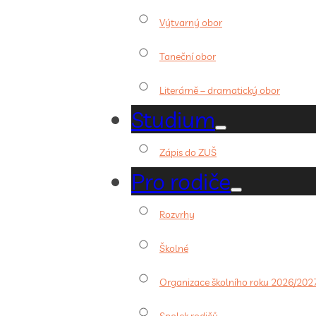
Výtvarný obor
Taneční obor
Literárně – dramatický obor
Studium
Zápis do ZUŠ
Pro rodiče
Rozvrhy
Školné
Organizace školního roku 2026/202
Spolek rodičů