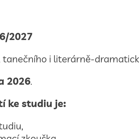
26/2027
 tanečního i literárně-dramatic
na 2026
.
 ke studiu je:
tudiu,
ímací zkouška