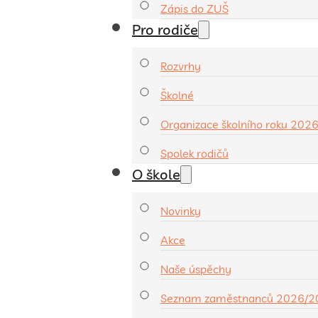
Zápis do ZUŠ
Pro rodiče
Rozvrhy
Školné
Organizace školního roku 202
Spolek rodičů
O škole
Novinky
Akce
Naše úspěchy
Seznam zaměstnanců 2026/2