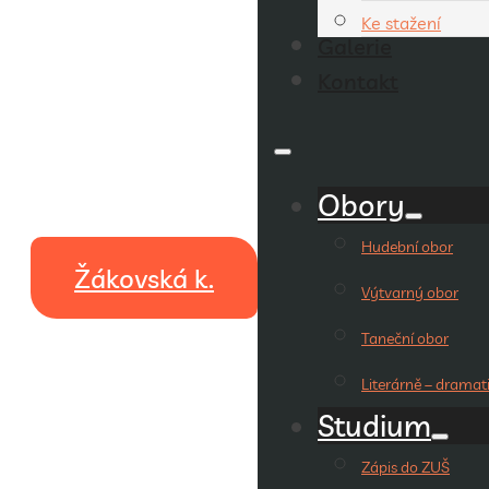
Ke stažení
Galerie
Kontakt
Obory
Hudební obor
Žákovská k.
Výtvarný obor
Taneční obor
Literárně – dramat
Studium
Zápis do ZUŠ