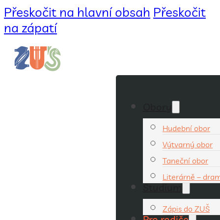
Přeskočit na hlavní obsah
Přeskočit
na zápatí
Obory
Hudební obor
Výtvarný obor
Taneční obor
Literárně – dra
Studium
Zápis do ZUŠ
Pro rodiče