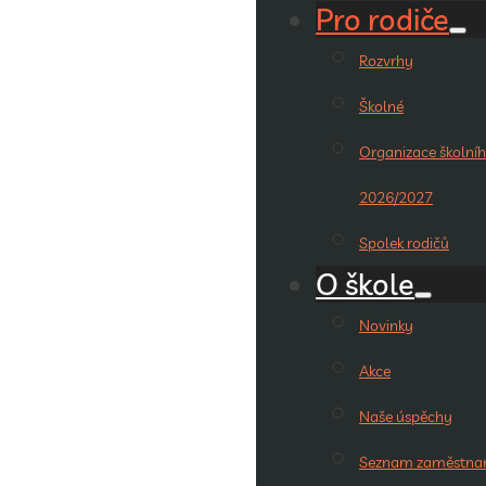
Pro rodiče
Rozvrhy
Školné
Organizace školníh
2026/2027
Spolek rodičů
O škole
Novinky
Akce
Naše úspěchy
Seznam zaměstna