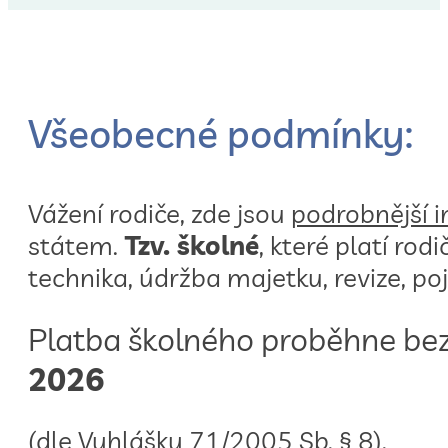
Všeobecné podmínky:
Vážení rodiče, zde jsou
podrobnější i
státem.
Tzv. školné
, které platí rodi
technika, údržba majetku, revize, poj
Platba školného proběhne be
2026
(dle Vyhlášky 71/2005 Sb. § 8).