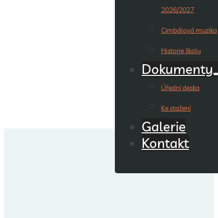
2026/2027
Cimbálová muzika
Historie školy
Dokumenty
Úřední deska
Ke stažení
Galerie
Kontakt