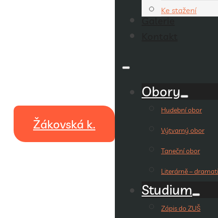
Ke stažení
Galerie
Kontakt
Obory
Hudební obor
Žákovská k.
Výtvarný obor
Taneční obor
Literárně – dramat
Studium
Zápis do ZUŠ