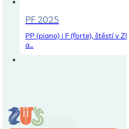
PF 2025
PP (piano) i F (forte), štěstí
a…