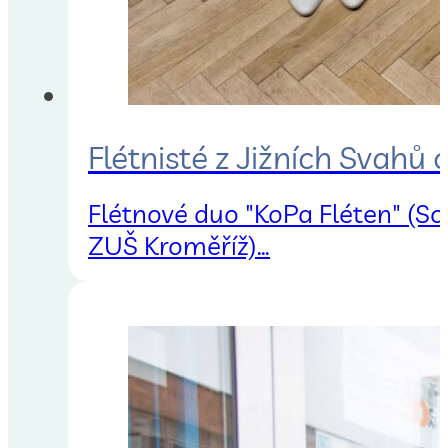
Flétnisté z Jižních Svahů o
Flétnové duo "KoPa Fléten" (So
ZUŠ Kroměříž)…