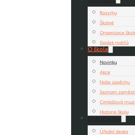
Rozvrhy
Školné
Organizace ško
Spolek rodičů
O škole
Novinky
Akce
Naše úspěchy
Seznam zaměst
Cimbálová muzi
Historie školy
Dokumenty
Úřední deska