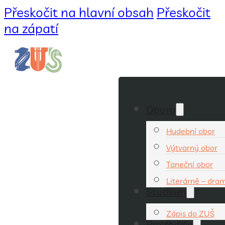
Přeskočit na hlavní obsah
Přeskočit
na zápatí
Obory
Hudební obor
Výtvarný obor
Taneční obor
Literárně – dra
Studium
Zápis do ZUŠ
Pro rodiče