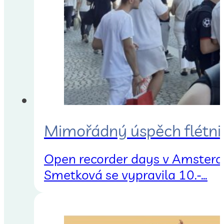
Mimořádný úspěch flétni
Open recorder days v Amstero
Smetková se vypravila 10.-…