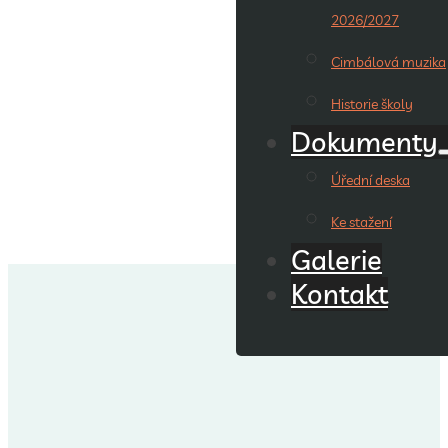
2026/2027
Cimbálová muzika
Historie školy
Dokumenty
Úřední deska
Ke stažení
Galerie
Kontakt