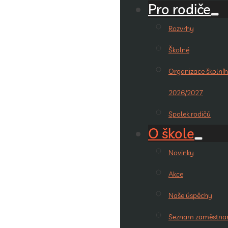
Pro rodiče
Rozvrhy
Školné
Organizace školníh
2026/2027
Spolek rodičů
O škole
Novinky
Akce
Naše úspěchy
Seznam zaměstna