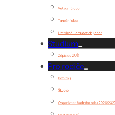
Výtvarný obor
Taneční obor
Literárně – dramatický obor
Studium
Zápis do ZUŠ
Pro rodiče
Rozvrhy
Školné
Organizace školního roku 2026/202
Spolek rodičů