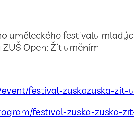
o uměleckého festivalu mladých 
a ZUŠ Open: Žít uměním
z/event/festival-zuskazuska-zit
rogram/festival-zuska-zuska-z