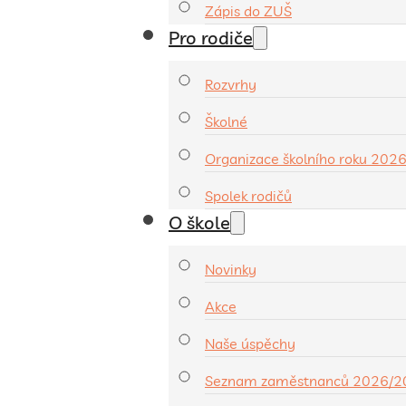
Zápis do ZUŠ
Pro rodiče
Rozvrhy
Školné
Organizace školního roku 202
Spolek rodičů
O škole
Novinky
Akce
Naše úspěchy
Seznam zaměstnanců 2026/2