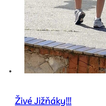
Živé Jižňáky!!!