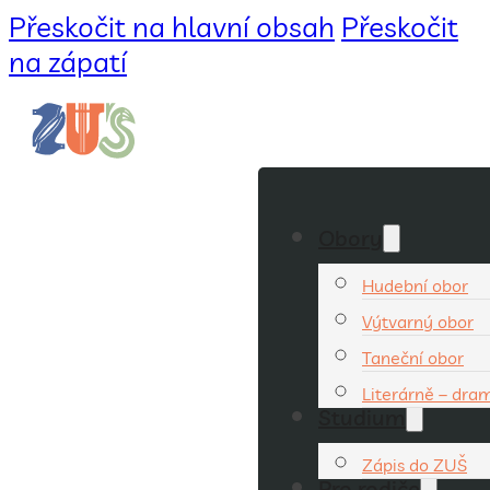
Přeskočit na hlavní obsah
Přeskočit
na zápatí
Obory
Hudební obor
Výtvarný obor
Taneční obor
Literárně – dra
Studium
Zápis do ZUŠ
Pro rodiče