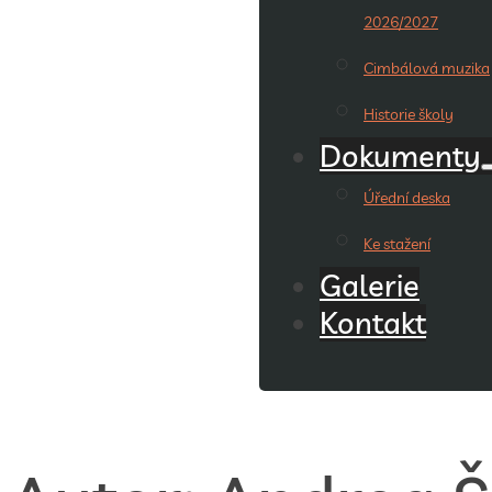
2026/2027
Cimbálová muzika
Historie školy
Dokumenty
Úřední deska
Ke stažení
Galerie
Kontakt