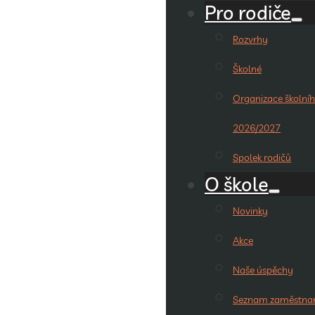
Pro rodiče
Rozvrhy
Školné
Organizace školníh
2026/2027
Spolek rodičů
O škole
Novinky
Akce
Naše úspěchy
Seznam zaměstna