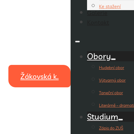
Ke stažení
Galerie
Kontakt
Obory
Hudební obor
Žákovská k.
Výtvarný obor
Taneční obor
Literárně – dramat
Studium
Zápis do ZUŠ