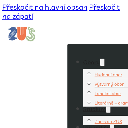
Přeskočit na hlavní obsah
Přeskočit
na zápatí
Obory
Hudební obor
Výtvarný obor
Taneční obor
Literárně – dra
Studium
Zápis do ZUŠ
Pro rodiče