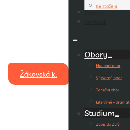
Ke stažení
Galerie
Kontakt
Obory
Hudební obor
Žákovská k.
Výtvarný obor
Taneční obor
Literárně – dramat
Studium
Zápis do ZUŠ