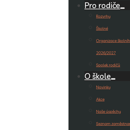
Pro rodiče
Rozvrhy
Školné
Organizace školníh
2026/2027
Spolek rodičů
O škole
Novinky
Akce
Naše úspěchy
Seznam zaměstna