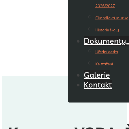
2026/2027
Cimbálová muzika
Historie školy
Dokumenty
Úřední deska
Ke stažení
Galerie
Kontakt