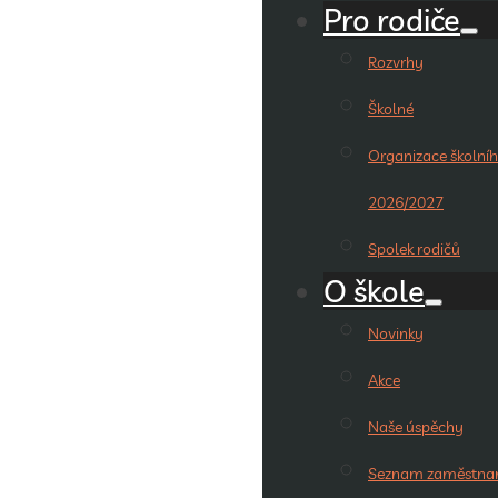
Pro rodiče
Rozvrhy
Školné
Organizace školníh
2026/2027
Spolek rodičů
O škole
Novinky
Akce
Naše úspěchy
Seznam zaměstna