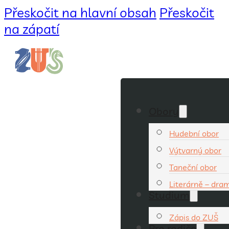
Přeskočit na hlavní obsah
Přeskočit
na zápatí
Obory
Hudební obor
Výtvarný obor
Taneční obor
Literárně – dra
Studium
Zápis do ZUŠ
Pro rodiče