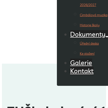
2026/2027
Cimbálová muzika
Historie školy
Dokumenty
Úřední deska
Ke stažení
Galerie
Kontakt