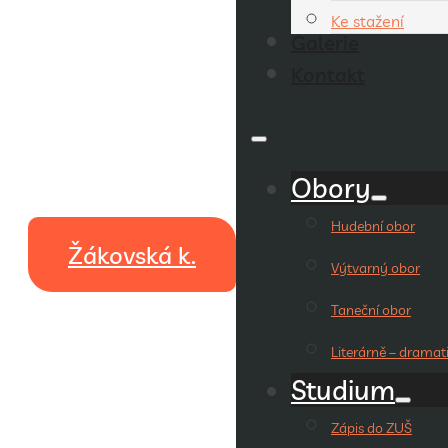
Ke stažení
Galerie
Kontakt
Obory
Hudební obor
Žákovská k.
Výtvarný obor
Taneční obor
Literárně – dramat
Studium
Zápis do ZUŠ