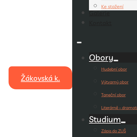
Ke stažení
Galerie
Kontakt
Obory
Hudební obor
Žákovská k.
Výtvarný obor
Taneční obor
Literárně – dramat
Studium
Zápis do ZUŠ