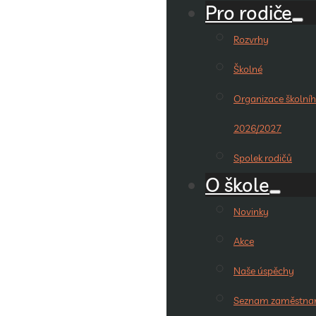
Pro rodiče
Rozvrhy
Školné
Organizace školníh
2026/2027
Spolek rodičů
O škole
Novinky
Akce
Naše úspěchy
Seznam zaměstna