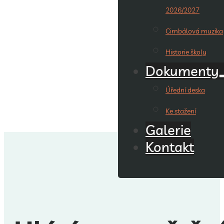
2026/2027
Cimbálová muzika
Historie školy
Dokumenty
Úřední deska
Ke stažení
Galerie
Kontakt