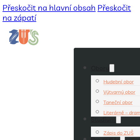
Přeskočit na hlavní obsah
Přeskočit
na zápatí
Obory
Hudební obor
Výtvarný obor
Taneční obor
Literárně – dra
Studium
Zápis do ZUŠ
Pro rodiče