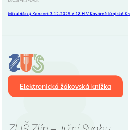
DALŠÍ PŘÍSPĚVEK
Mikulášský Koncert 3.12.2025 V 18 H V Kavárně Krajské K
Elektronická žákovská knížka
ZUŠ Zlín – Jižní Svahy